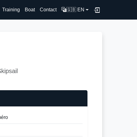
Training
Boat
Contact
🇬🇧 EN
kipsail
méro