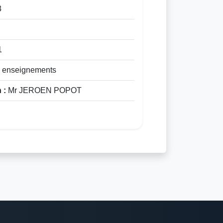
3
1
s enseignements
 :
Mr JEROEN POPOT